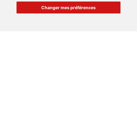
Changer mes préférences
URGENCE
DÉPANNAGE
24H/24
J'AI UNE URGENCE
Réseau national de professionnels du bâtiment : rénovation,