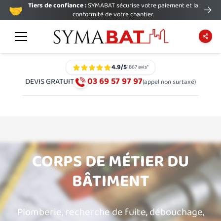
Tiers de confiance :
SYMABAT sécurise votre paiement et la
🤝
conformité de votre chantier.
4.9
/5
1867
avis*
03 69 57 97 97
DEVIS GRATUIT
(appel non surtaxé)
CORPS DE MÉTIER DU
BÂTIMENT
Plomberie, recherche de fuite, débouchage,