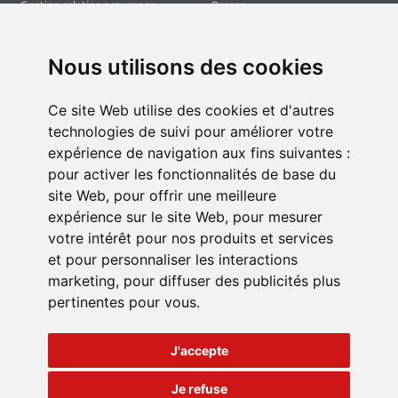
Gestion relation assurance
Presse
PROFESSIONNELS
CONTACT
Assurances, Assistances &
Nous contacter
Nous utilisons des cookies
Immobiliers
Tiers de confiance
Devenir Partenaire BTP
Extranet Partenaires
Ce site Web utilise des cookies et d'autres
technologies de suivi pour améliorer votre
expérience de navigation aux fins suivantes :
CONTACT
pour activer les fonctionnalités de base du
Siège : 18 rue du parc, 67205 OBERHAUSBERGEN, BAS-RHIN, France
site Web
,
pour offrir une meilleure
expérience sur le site Web
,
pour mesurer
contact@symabat.fr
votre intérêt pour nos produits et services
03 69 57 97 97
et pour personnaliser les interactions
marketing
,
pour diffuser des publicités plus
pertinentes pour vous
.
J'accepte
©
2026
SYMABAT France
. Tous droits réservés.
Mentions légales
Cookies
CGV
Je refuse
🍪