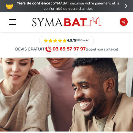
Tiers de confiance :
SYMABAT sécurise votre paiement et la
🤝
conformité de votre chantier.
4.9
/5
1866
avis*
03 69 57 97 97
DEVIS GRATUIT
(appel non surtaxé)